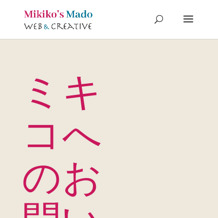
ミキ
コへ
のお